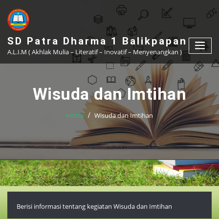
Skip
to
content
SD Patra Dharma 1 Balikpapan
A.L.I.M ( Akhlak Mulia – Literatif – Inovatif – Menyenangkan )
Wisuda dan Imtihan
Home
Wisuda dan Imtihan
Berisi informasi tentang kegiatan Wisuda dan Imtihan