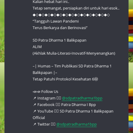
Kalian hebat hari ini..
Tetap semangat, persiapkan diri untuk hari esok..
◆◇◆◇◆◇◆◇◆◇◆◇◆◇◆◇◆◇◆◇◆◇◆◇◆◇
“Tangguh Lawan Pandemi
Terus Berkarya dan Berinovasi”
SD Patra Dharma 1 Balikpapan
ALIM
(Akhlak Mulia-Literasi-Inovatif-Menyenangkan)
–| Humas – Tim Publikasi SD Patra Dharma 1
Balikpapan |–
Tetap Patuhi Protokol Kesehatan 6Ⓜ️
📣📣 Follow Us
📌 Instagram 👉🏻
@sdpatradharma1bpp
📌 Facebook 👉🏻 Patra Dharma I Bpp
📌 YouTube 👉🏻 SD Patra Dharma 1 Balikpapan
Official
📌 Twitter 👉🏻
@sdpatradharma1bpp