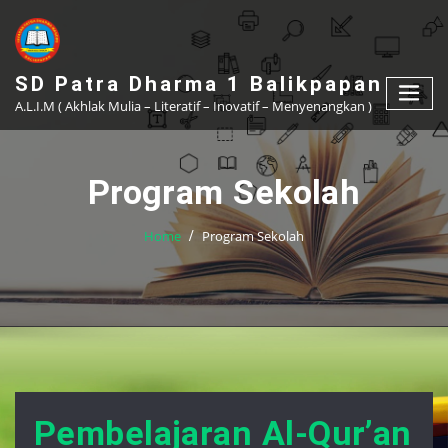
Skip
to
content
SD Patra Dharma 1 Balikpapan
A.L.I.M ( Akhlak Mulia – Literatif – Inovatif – Menyenangkan )
Program Sekolah
Home
Program Sekolah
Pembelajaran Al-Qur’an